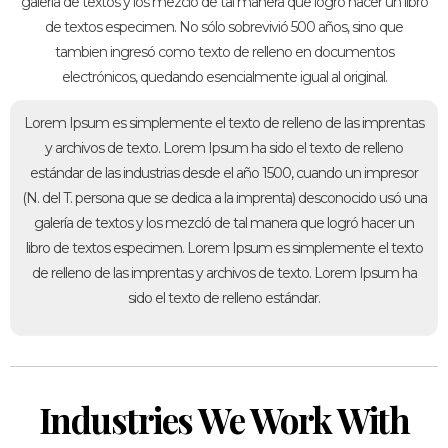
galería de textos y los mezcló de tal manera que logró hacer un libro
de textos especimen. No sólo sobrevivió 500 años, sino que
tambien ingresó como texto de relleno en documentos
electrónicos, quedando esencialmente igual al original.
Lorem Ipsum es simplemente el texto de relleno de las imprentas
y archivos de texto. Lorem Ipsum ha sido el texto de relleno
estándar de las industrias desde el año 1500, cuando un impresor
(N. del T. persona que se dedica a la imprenta) desconocido usó una
galería de textos y los mezcló de tal manera que logró hacer un
libro de textos especimen. Lorem Ipsum es simplemente el texto
de relleno de las imprentas y archivos de texto. Lorem Ipsum ha
sido el texto de relleno estándar.
Industries We Work With