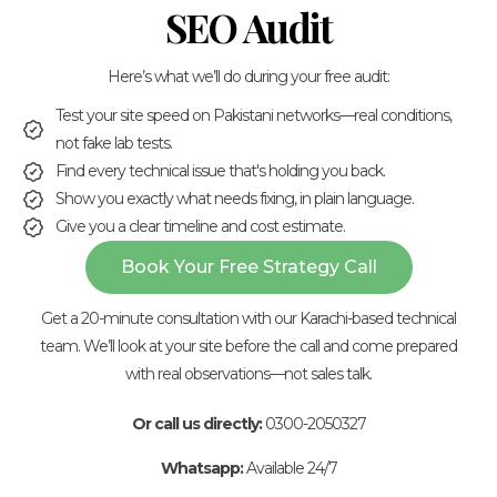
SEO Audit
Here’s what we’ll do during your free audit:
Test your site speed on Pakistani networks—real conditions,
not fake lab tests.
Find every technical issue that's holding you back.
Show you exactly what needs fixing, in plain language.
Give you a clear timeline and cost estimate.
Book Your Free Strategy Call
Get a 20-minute consultation with our Karachi-based technical
team. We’ll look at your site before the call and come prepared
with real observations—not sales talk.
Or call us directly:
0300-2050327
Whatsapp:
Available 24/7