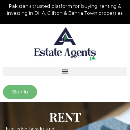
Pakistan’s
trusted platform for buying, renting &
investing in DHA, Clifton & Bahria Town
properties.
Sign In
RENT
[seo_edge_breadcrumb]